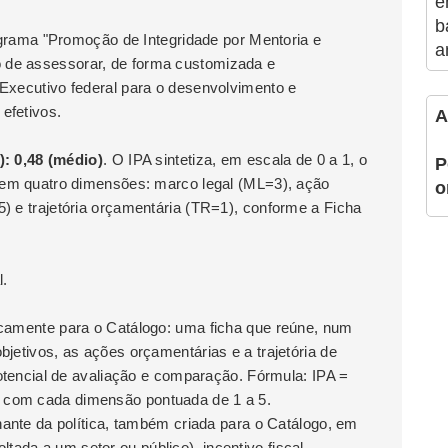
e
b
rograma "Promoção de Integridade por Mentoria e
a
 de assessorar, de forma customizada e
 Executivo federal para o desenvolvimento e
efetivos.
A
 0,48 (médio)
. O IPA sintetiza, em escala de 0 a 1, o
P
e em quatro dimensões: marco legal (ML=3), ação
o
) e trajetória orçamentária (TR=1), conforme a Ficha
l.
icamente para o Catálogo: uma ficha que reúne, num
bjetivos, as ações orçamentárias e a trajetória de
potencial de avaliação e comparação. Fórmula: IPA =
 com cada dimensão pontuada de 1 a 5.
inante da política, também criada para o Catálogo, em
 voltada a um setor ou público), incentivo fiscal-