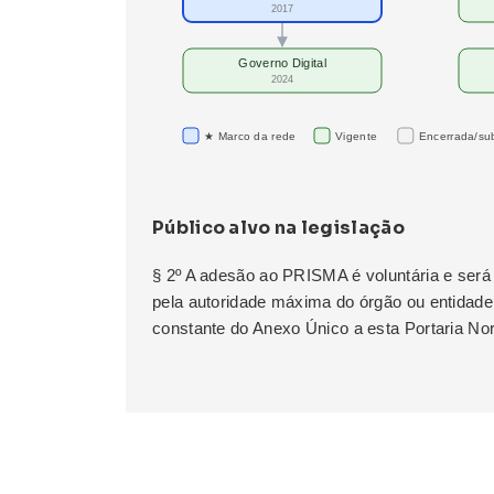
2017
Governo Digital
2024
★ Marco da rede
Vigente
Encerrada/sub
Público alvo na legislação
§ 2º A adesão ao PRISMA é voluntária e será
pela autoridade máxima do órgão ou entidade
constante do Anexo Único a esta Portaria No