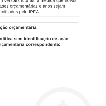
m versões futuras, à medida que novas
ases orçamentárias e anos sejam
nalisados pelo IPEA.
ção orçamentária
olítica sem identificação de ação
rçamentária correspondente: