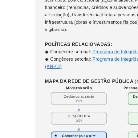
financeiro (renúncias, créditos e subvenções
articulação), transferência direta a pessoas
infraestrutura (obras e investimentos físicos
vigilância).
POLÍTICAS RELACIONADAS:
◆ Congênere setorial:
Programa de Integrid
◆ Congênere setorial:
Programa de Integrid
(ANPD)
MAPA DA REDE DE GESTÃO PÚBLICA
(c
Pessoal
Modernização
Desburocratização
De
1979
GESPÚBLICA
2005
★
Governança da APF