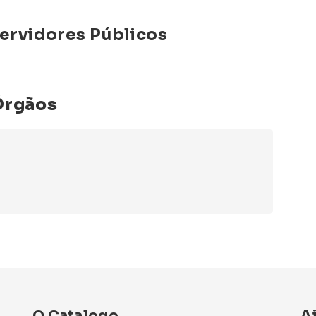
ervidores Públicos
Órgãos
O Catalogo
A