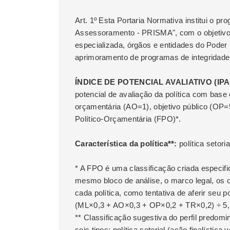
Art. 1º Esta Portaria Normativa institui o p
Assessoramento - PRISMA", com o objetivo
especializada, órgãos e entidades do Poder
aprimoramento de programas de integridade 
ÍNDICE DE POTENCIAL AVALIATIVO (IPA):
potencial de avaliação da política com bas
orçamentária (AO=1), objetivo público (OP=5
Político-Orçamentária (FPO)*.
Característica da política**:
política setoria
* A FPO é uma classificação criada especif
mesmo bloco de análise, o marco legal, os o
cada política, como tentativa de aferir seu 
(ML×0,3 + AO×0,3 + OP×0,2 + TR×0,2) ÷ 5,
** Classificação sugestiva do perfil predom
seis tipos: política setorial (ação finalística