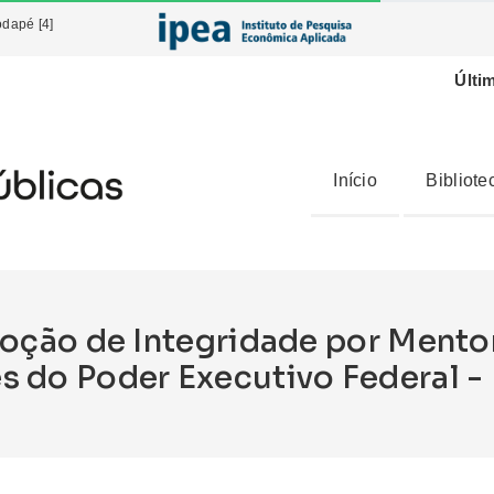
odapé [4]
Últi
Início
Bibliote
ção de Integridade por Mento
es do Poder Executivo Federal 