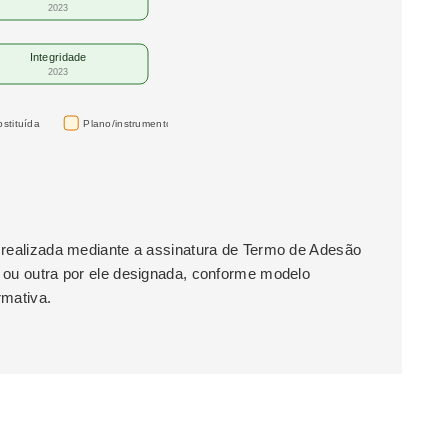
2023
Integridade
2023
stituída
Plano/instrumento
 realizada mediante a assinatura de Termo de Adesão
 ou outra por ele designada, conforme modelo
rmativa.