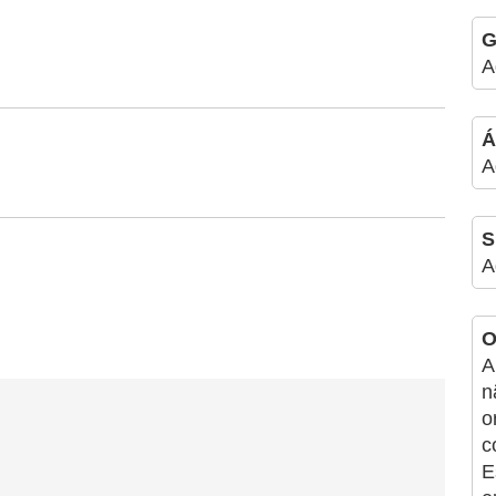
G
A
Á
A
S
A
O
A
n
o
c
E