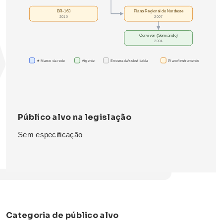
BR-163
Plano Regional do Nordeste
2010
2007
Conviver (Semiárido)
2004
★ Marco da rede
Vigente
Encerrada/substituída
Plano/instrumento
Público alvo na legislação
Sem especificação
Categoria de público alvo