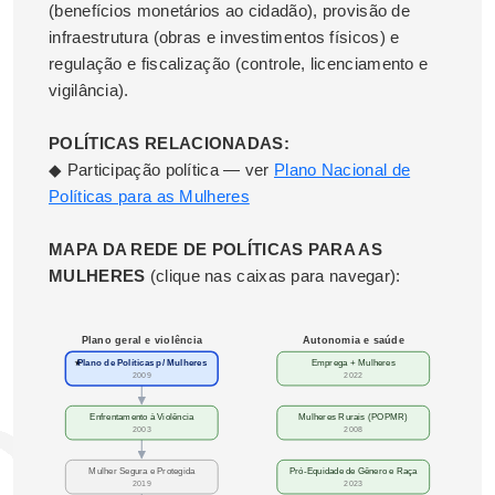
(benefícios monetários ao cidadão), provisão de
infraestrutura (obras e investimentos físicos) e
regulação e fiscalização (controle, licenciamento e
vigilância).
POLÍTICAS RELACIONADAS:
◆ Participação política — ver
Plano Nacional de
Políticas para as Mulheres
MAPA DA REDE DE POLÍTICAS PARA AS
MULHERES
(clique nas caixas para navegar):
Plano geral e violência
Autonomia e saúde
★
Plano de Políticas p/ Mulheres
Emprega + Mulheres
2009
2022
Enfrentamento à Violência
Mulheres Rurais (POPMR)
2003
2008
Mulher Segura e Protegida
Pró-Equidade de Gênero e Raça
2019
2023