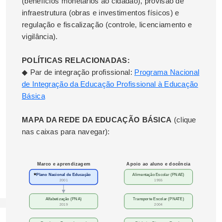
(benefícios monetários ao cidadão), provisão de
infraestrutura (obras e investimentos físicos) e
regulação e fiscalização (controle, licenciamento e
vigilância).
POLÍTICAS RELACIONADAS:
◆ Par de integração profissional:
Programa Nacional
de Integração da Educação Profissional à Educação
Básica
MAPA DA REDE DA EDUCAÇÃO BÁSICA
(clique
nas caixas para navegar):
Marco e aprendizagem
Apoio ao aluno e docência
★
Plano Nacional de Educação
Alimentação Escolar (PNAE)
2001
1955
Alfabetização (PNA)
Transporte Escolar (PNATE)
2019
2004