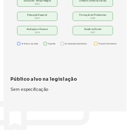
Escola em Tempo Integral
Dinheiro Direto na Escola
2023
Educação Especial
Formação de Professores
2020
2009
Avaliação e Exames
Saúde na Escola
2018
2007
★ Marco da rede
Vigente
Encerrada/substituída
Plano/instrumento
Público alvo na legislação
Sem especificação