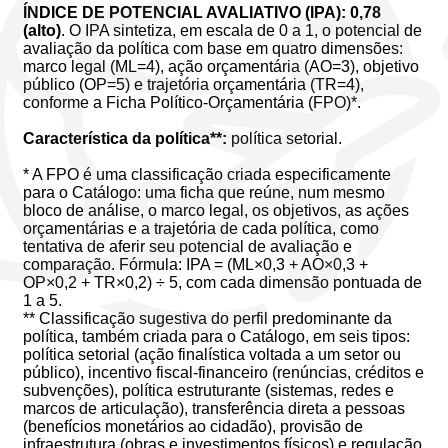
ÍNDICE DE POTENCIAL AVALIATIVO (IPA): 0,78
(alto)
. O IPA sintetiza, em escala de 0 a 1, o potencial de
avaliação da política com base em quatro dimensões:
marco legal (ML=4), ação orçamentária (AO=3), objetivo
público (OP=5) e trajetória orçamentária (TR=4),
conforme a Ficha Político-Orçamentária (FPO)*.
Característica da política**:
política setorial.
* A FPO é uma classificação criada especificamente
para o Catálogo: uma ficha que reúne, num mesmo
bloco de análise, o marco legal, os objetivos, as ações
orçamentárias e a trajetória de cada política, como
tentativa de aferir seu potencial de avaliação e
comparação. Fórmula: IPA = (ML×0,3 + AO×0,3 +
OP×0,2 + TR×0,2) ÷ 5, com cada dimensão pontuada de
1 a 5.
** Classificação sugestiva do perfil predominante da
política, também criada para o Catálogo, em seis tipos:
política setorial (ação finalística voltada a um setor ou
público), incentivo fiscal-financeiro (renúncias, créditos e
subvenções), política estruturante (sistemas, redes e
marcos de articulação), transferência direta a pessoas
(benefícios monetários ao cidadão), provisão de
infraestrutura (obras e investimentos físicos) e regulação