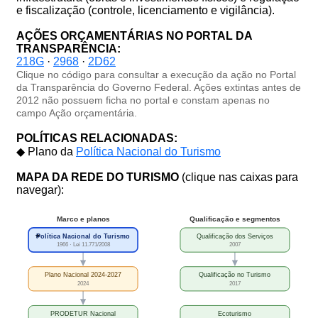
e fiscalização (controle, licenciamento e vigilância).
AÇÕES ORÇAMENTÁRIAS NO PORTAL DA
TRANSPARÊNCIA:
218G
·
2968
·
2D62
Clique no código para consultar a execução da ação no Portal
da Transparência do Governo Federal. Ações extintas antes de
2012 não possuem ficha no portal e constam apenas no
campo Ação orçamentária.
POLÍTICAS RELACIONADAS:
◆ Plano da
Política Nacional do Turismo
MAPA DA REDE DO TURISMO
(clique nas caixas para
navegar):
Marco e planos
Qualificação e segmentos
★
Política Nacional do Turismo
Qualificação dos Serviços
1966 · Lei 11.771/2008
2007
Plano Nacional 2024-2027
Qualificação no Turismo
2024
2017
PRODETUR Nacional
Ecoturismo