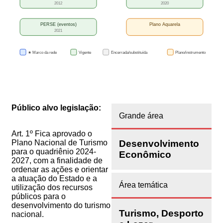
2012
2020
PERSE (eventos)
Plano Aquarela
2021
★ Marco da rede
Vigente
Encerrada/substituída
Plano/instrumento
Público alvo legislação:
Grande área
Art. 1º Fica aprovado o
Plano Nacional de Turismo
Desenvolvimento
para o quadriênio 2024-
Econômico
2027, com a finalidade de
ordenar as ações e orientar
a atuação do Estado e a
Área temática
utilização dos recursos
públicos para o
desenvolvimento do turismo
Turismo, Desporto
nacional.