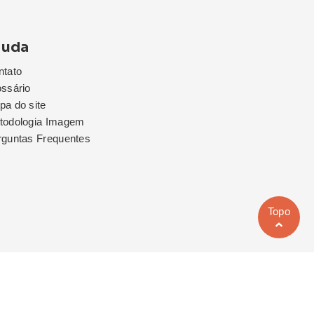
juda
ntato
ssário
a do site
todologia Imagem
rguntas Frequentes
Topo