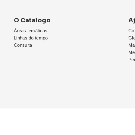
O Catalogo
A
Áreas temáticas
Co
Linhas do tempo
Glo
Consulta
Map
Me
Pe