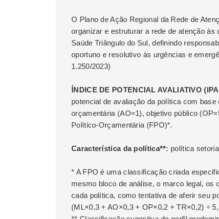
O Plano de Ação Regional da Rede de Atenç
organizar e estruturar a rede de atenção à
Saúde Triângulo do Sul, definindo responsabi
oportuno e resolutivo às urgências e emerg
1.250/2023)
ÍNDICE DE POTENCIAL AVALIATIVO (IPA):
potencial de avaliação da política com bas
orçamentária (AO=1), objetivo público (OP=5
Político-Orçamentária (FPO)*.
Característica da política**:
política setoria
* A FPO é uma classificação criada especif
mesmo bloco de análise, o marco legal, os o
cada política, como tentativa de aferir seu 
(ML×0,3 + AO×0,3 + OP×0,2 + TR×0,2) ÷ 5,
** Classificação sugestiva do perfil predom