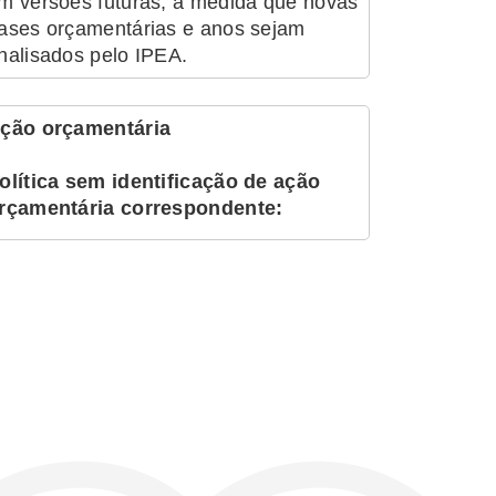
m versões futuras, à medida que novas
ases orçamentárias e anos sejam
nalisados pelo IPEA.
ção orçamentária
olítica sem identificação de ação
rçamentária correspondente: