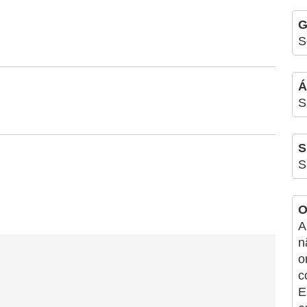
G
S
Á
S
S
S
O
A
n
o
c
E