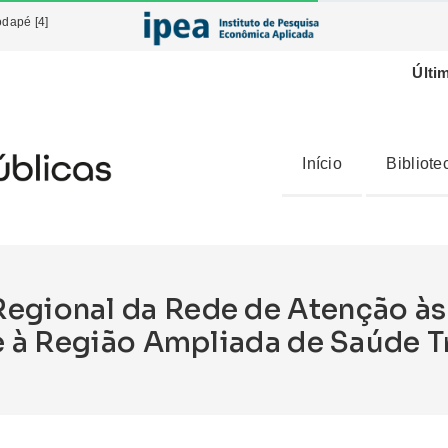
odapé [4]
Últi
Início
Bibliote
Regional da Rede de Atenção às
e à Região Ampliada de Saúde T