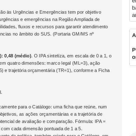
e
b
ão às Urgências e Emergências tem por objetivo
a
s urgências e emergências na Região Ampliada de
lidades, fluxos e recursos para garantir atendimento
ências no âmbito do SUS. (Portaria GM/MS nº
A
P
 0,48 (médio)
. O IPA sintetiza, em escala de 0 a 1, o
o
e em quatro dimensões: marco legal (ML=3), ação
) e trajetória orçamentária (TR=1), conforme a Ficha
l.
icamente para o Catálogo: uma ficha que reúne, num
bjetivos, as ações orçamentárias e a trajetória de
potencial de avaliação e comparação. Fórmula: IPA =
 com cada dimensão pontuada de 1 a 5.
inante da política, também criada para o Catálogo, em