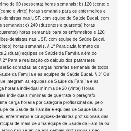
mo de 60 (sessenta) horas semanais; b) 120 (cento e
(cento e vinte) horas semanais para os enfermeiros e
ões-dentistas nas USF, com equipe de Saúde Bucal, com
s semanais; c) 240 (duzentos e quarenta) horas
quarenta) horas semanais para os enfermeiros e 120
rgiões-dentistas nas USF, com equipe de Saúde Bucal,
cinco) horas semanais. § 1º Para cada formato de
é 2 (duas) equipes de Saúde da Família além do
o. § 2º Para a realização do cálculo dos patamares
go, serão somadas as cargas horárias semanais de todos
 Saúde da Família e as equipes de Saúde Bucal. § 3º Os
que integram as equipes de Saúde da Família e as
 horária individual mínima de 20 (vinte) Horas
as individuais mínimas de que trata o parágrafo
ma carga horária por categoria profissional de, pelo
uipe de Saúde da Família e equipes de Saúde Bucal
, enfermeiros e cirurgiões-dentistas profissionais das
articipar de mais de uma equipe de Saúde da Família ou
 artigo não se aplica aos demais profissionais não