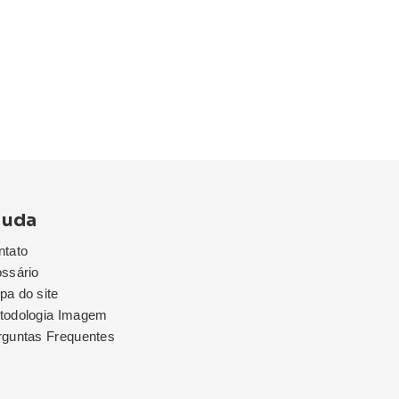
juda
ntato
ssário
a do site
todologia Imagem
rguntas Frequentes