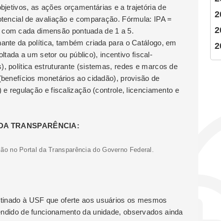
bjetivos, as ações orçamentárias e a trajetória de
2
potencial de avaliação e comparação. Fórmula: IPA =
2
 com cada dimensão pontuada de 1 a 5.
inante da política, também criada para o Catálogo, em
2
 voltada a um setor ou público), incentivo fiscal-
), política estruturante (sistemas, redes e marcos de
 (benefícios monetários ao cidadão), provisão de
) e regulação e fiscalização (controle, licenciamento e
DA TRANSPARÊNCIA:
ção no Portal da Transparência do Governo Federal.
stinado à USF que oferte aos usuários os mesmos
tendido de funcionamento da unidade, observados ainda