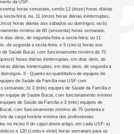
namento da USF:
senta) horas semanais, sendo 12 (doze) horas diárias
a sexta-feira; ou, 11 (onze) horas diárias ininterruptas,
(cinco) horas diárias aos sábados ou domingos; ou b)
onamento mínimo de 60 (sessenta) horas semanais,
m dias úteis, de segunda-feira a sexta-feira; ou 11
eis, de segunda a sexta-feira, e 5 (cinco) horas aos
e de Saúde Bucal, com funcionamento mínimo de 75
uinze) horas diárias ininterruptas, em dias úteis, de
horas diárias ininterruptas, em dias úteis, de segunda a
 domingos. II - Quanto ao quantitativo de equipes de
 equipes de Saúde da Família nas USF com
 semanais; b) 3 (três) equipes de Saúde da Família e
com equipe de Saúde Bucal, com funcionamento mínimo
 equipes de Saúde da Família e 3 (três) equipes de
Bucal, com funcionamento mínimo de 75 (setenta e
ório da carga horária mínima dos profissionais
s no inciso II do caput deste artigo, em cada USF: a)
médicos e 120 (cento e vinte) horas semanais para os