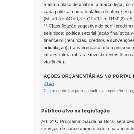
mesmo bloco de análise, o marco legal, os o
cada política, como tentativa de aferir seu 
(ML×0,3 + AO×0,3 + OP×0,2 + TR×0,2) ÷ 5,
** Classificação sugestiva do perfil predom
seis tipos: política setorial (ação finalística
financeiro (renúncias, créditos e subvenções
articulação), transferência direta a pessoas
infraestrutura (obras e investimentos físicos
vigilância).
AÇÕES ORÇAMENTÁRIAS NO PORTAL 
219A
Clique no código para consultar a execução da a
Público alvo na legislação
Art. 3º O Programa "Saúde na Hora" será de
serviços de saúde durante todo o horário es