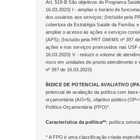
Art. 519-B São objetivos do Programa Saúd
16.03.2020) I - ampliar o horário de funcio
dos usuários aos serviços; (Incluído pela P
cobertura da Estratégia Saúde da Família; e
ampliar o acesso às ações e serviços cons
(APS); (Incluído pela PRT GM/MS nº 397 de 
ações e nos serviços promovidos nas USF 
16.03.2020) V - reduzir o volume de atendi
risco em unidades de pronto atendimento e
nº 397 de 16.03.2020)
ÍNDICE DE POTENCIAL AVALIATIVO (IPA): 
potencial de avaliação da política com bas
orçamentária (AO=5), objetivo público (OP=5
Político-Orçamentária (FPO)*.
Característica da política**:
política setoria
* A FPO é uma classificação criada especif