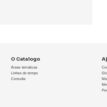
O Catalogo
A
Áreas temáticas
Co
Linhas do tempo
Glo
Consulta
Map
Me
Pe