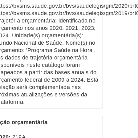
ttps://bvsms.saude.gov.br/bvs/saudelegis/gm/2020/pr
ttps://bvsms.saude.gov.br/bvs/saudelegis/gm/2019/p
rajetória orçamentária: identificada no
rçamento nos anos 2020; 2021; 2023;
024. Unidade(s) orçamentária(s):
undo Nacional de Saúde. Nome(s) no
rçamento: 'Programa Saúde na Hora'.
s dados de trajetória orçamentária
isponíveis neste catálogo foram
apeados a partir das bases anuais do
rçamento federal de 2009 a 2024. Esta
elação será complementada nas
róximas atualizações e versões da
lataforma.
ção orçamentária
020:
219A