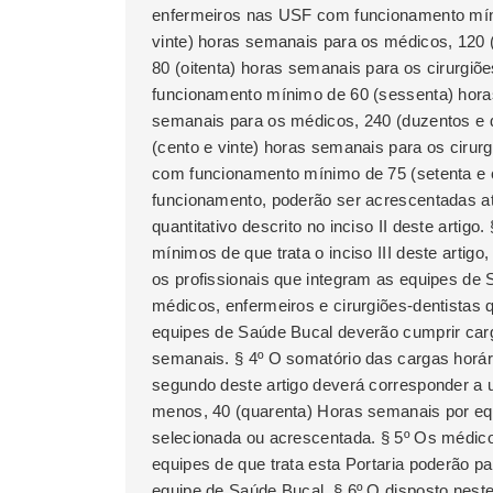
enfermeiros nas USF com funcionamento míni
vinte) horas semanais para os médicos, 120 
80 (oitenta) horas semanais para os cirurgi
funcionamento mínimo de 60 (sessenta) hora
semanais para os médicos, 240 (duzentos e 
(cento e vinte) horas semanais para os ciru
com funcionamento mínimo de 75 (setenta e 
funcionamento, poderão ser acrescentadas at
quantitativo descrito no inciso II deste artig
mínimos de que trata o inciso III deste arti
os profissionais que integram as equipes de
médicos, enfermeiros e cirurgiões-dentistas 
equipes de Saúde Bucal deverão cumprir carga
semanais. § 4º O somatório das cargas horári
segundo deste artigo deverá corresponder a u
menos, 40 (quarenta) Horas semanais por eq
selecionada ou acrescentada. § 5º Os médicos
equipes de que trata esta Portaria poderão p
equipe de Saúde Bucal. § 6º O disposto neste