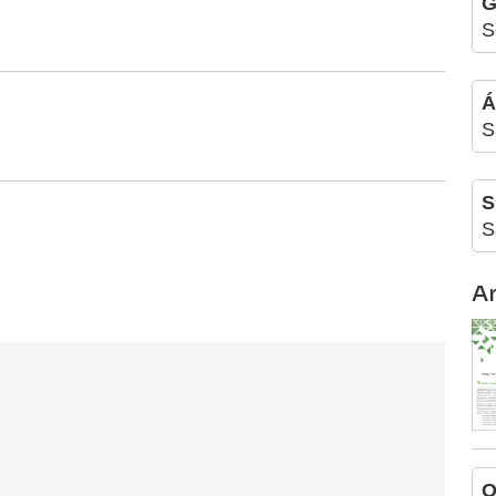
G
S
Á
S
S
S
A
O