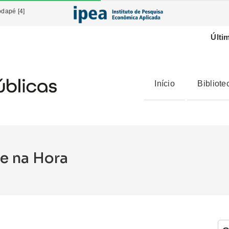
odapé [4]
Últi
Início
Bibliote
e na Hora