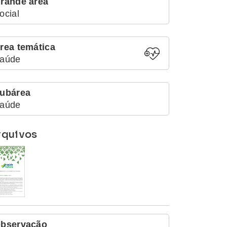
rande área
ocial
rea temática
aúde
ubárea
aúde
rquivos
bservação