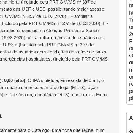
e na Hora: (Incluído pela PRT GM/MS nº 397 de
h
namento das USF e UBS, possibilitando maior acesso
h
RT GM/MS nº 397 de 16.03.2020) II - ampliar a
T
 (Incluído pela PRT GM/MS nº 397 de 16.03.2020) III -
o
iderados essenciais na Atenção Primária à Saúde
2
16.03.2020) IV - ampliar o número de usuários nas
F
e UBS; e (Incluído pela PRT GM/MS nº 397 de
o
mentos de usuários com condições de saúde de baixo
O
 emergências hospitalares. (Incluído pela PRT GM/MS
d
m
o
0,80 (alto)
. O IPA sintetiza, em escala de 0 a 1, o
r
e em quatro dimensões: marco legal (ML=3), ação
p
) e trajetória orçamentária (TR=3), conforme a Ficha
p
l.
A
icamente para o Catálogo: uma ficha que reúne, num
2