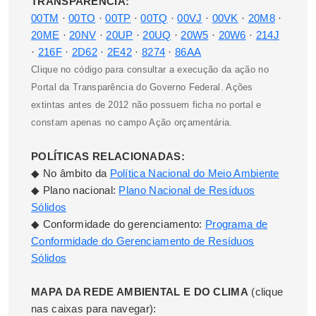
TRANSPARÊNCIA:
00TM
·
00TO
·
00TP
·
00TQ
·
00VJ
·
00VK
·
20M8
·
20ME
·
20NV
·
20UP
·
20UQ
·
20W5
·
20W6
·
214J
·
216F
·
2D62
·
2E42
·
8274
·
86AA
Clique no código para consultar a execução da ação no
Portal da Transparência do Governo Federal. Ações
extintas antes de 2012 não possuem ficha no portal e
constam apenas no campo Ação orçamentária.
POLÍTICAS RELACIONADAS:
◆ No âmbito da
Política Nacional do Meio Ambiente
◆ Plano nacional:
Plano Nacional de Resíduos
Sólidos
◆ Conformidade do gerenciamento:
Programa de
Conformidade do Gerenciamento de Resíduos
Sólidos
MAPA DA REDE AMBIENTAL E DO CLIMA
(clique
nas caixas para navegar):