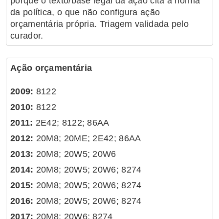
porque o texto/base legal da ação cita a norma
da política, o que não configura ação
orçamentária própria. Triagem validada pelo
curador.
Ação orçamentária
2009:
8122
2010:
8122
2011:
2E42; 8122; 86AA
2012:
20M8; 20ME; 2E42; 86AA
2013:
20M8; 20W5; 20W6
2014:
20M8; 20W5; 20W6; 8274
2015:
20M8; 20W5; 20W6; 8274
2016:
20M8; 20W5; 20W6; 8274
2017:
20M8; 20W6; 8274