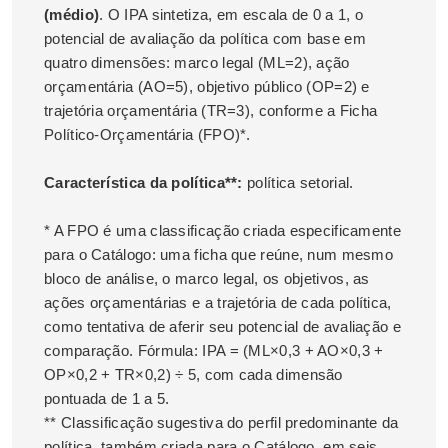
(médio)
. O IPA sintetiza, em escala de 0 a 1, o
potencial de avaliação da política com base em
quatro dimensões: marco legal (ML=2), ação
orçamentária (AO=5), objetivo público (OP=2) e
trajetória orçamentária (TR=3), conforme a Ficha
Político-Orçamentária (FPO)*.
Característica da política**:
política setorial.
* A FPO é uma classificação criada especificamente
para o Catálogo: uma ficha que reúne, num mesmo
bloco de análise, o marco legal, os objetivos, as
ações orçamentárias e a trajetória de cada política,
como tentativa de aferir seu potencial de avaliação e
comparação. Fórmula: IPA = (ML×0,3 + AO×0,3 +
OP×0,2 + TR×0,2) ÷ 5, com cada dimensão
pontuada de 1 a 5.
** Classificação sugestiva do perfil predominante da
política, também criada para o Catálogo, em seis