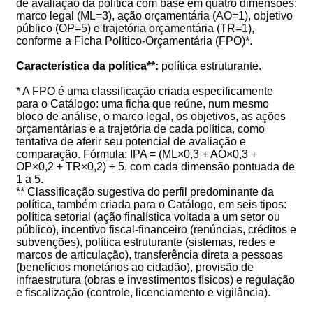
de avaliação da política com base em quatro dimensões:
marco legal (ML=3), ação orçamentária (AO=1), objetivo
público (OP=5) e trajetória orçamentária (TR=1),
conforme a Ficha Político-Orçamentária (FPO)*.
Característica da política**:
política estruturante.
* A FPO é uma classificação criada especificamente
para o Catálogo: uma ficha que reúne, num mesmo
bloco de análise, o marco legal, os objetivos, as ações
orçamentárias e a trajetória de cada política, como
tentativa de aferir seu potencial de avaliação e
comparação. Fórmula: IPA = (ML×0,3 + AO×0,3 +
OP×0,2 + TR×0,2) ÷ 5, com cada dimensão pontuada de
1 a 5.
** Classificação sugestiva do perfil predominante da
política, também criada para o Catálogo, em seis tipos:
política setorial (ação finalística voltada a um setor ou
público), incentivo fiscal-financeiro (renúncias, créditos e
subvenções), política estruturante (sistemas, redes e
marcos de articulação), transferência direta a pessoas
(benefícios monetários ao cidadão), provisão de
infraestrutura (obras e investimentos físicos) e regulação
e fiscalização (controle, licenciamento e vigilância).