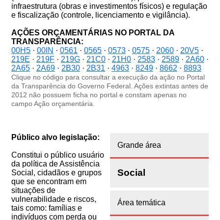
infraestrutura (obras e investimentos físicos) e regulação
e fiscalização (controle, licenciamento e vigilância).
AÇÕES ORÇAMENTÁRIAS NO PORTAL DA
TRANSPARÊNCIA:
00H5
·
00IN
·
0561
·
0565
·
0573
·
0575
·
2060
·
20V5
·
219E
·
219F
·
219G
·
21C0
·
21H0
·
2583
·
2589
·
2A60
·
2A65
·
2A69
·
2B30
·
2B31
·
4963
·
8249
·
8662
·
8893
Clique no código para consultar a execução da ação no Portal
da Transparência do Governo Federal. Ações extintas antes de
2012 não possuem ficha no portal e constam apenas no
campo Ação orçamentária.
Público alvo legislação:
Grande área
Constitui o público usuário
da política de Assistência
Social
Social, cidadãos e grupos
que se encontram em
situações de
vulnerabilidade e riscos,
Área temática
tais como: famílias e
indivíduos com perda ou