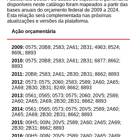
disponíveis neste catálogo foram mapeados a partir das
bases anuais do orçamento federal de 2009 a 2024.
Esta relação será complementada nas próximas
atualizações e versões da plataforma.
Ação orçamentária
2009:
0575; 20B8; 2583; 2A61; 2B31; 4963; 8524;
869L; 8893
2010:
0575; 20B8; 2583; 2A61; 2B31; 6877; 8662;
8893
2011:
20B8; 2583; 2A61; 2B30; 2B31; 8662; 8893
2012:
0573; 0575; 2060; 2583; 2589; 2A60; 2A65;
2A69; 2B30; 2B31; 8249; 8662; 8893
2013:
0561; 0565; 0573; 0575; 2060; 20V5; 2589;
2A60; 2A65; 2A69; 2B30; 2B31; 8662; 8893
2014:
0561; 0565; 0573; 0575; 20V5; 2589; 2A60;
2A65; 2A69; 2B30; 2B31; 8662; 8893
2015:
00H5; 00IN; 20V5; 2589; 2A60; 2A65; 2A69;
2B30; 2B31; 8662; 8893
2016:
00H5; 00IN; 20V5; 2589; 2A60; 2A65; 2A69;