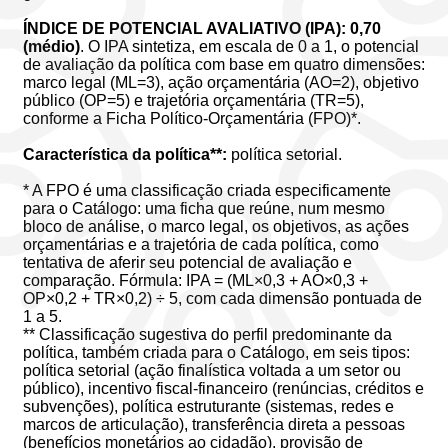
ÍNDICE DE POTENCIAL AVALIATIVO (IPA): 0,70
(médio)
. O IPA sintetiza, em escala de 0 a 1, o potencial
de avaliação da política com base em quatro dimensões:
marco legal (ML=3), ação orçamentária (AO=2), objetivo
público (OP=5) e trajetória orçamentária (TR=5),
conforme a Ficha Político-Orçamentária (FPO)*.
Característica da política**:
política setorial.
* A FPO é uma classificação criada especificamente
para o Catálogo: uma ficha que reúne, num mesmo
bloco de análise, o marco legal, os objetivos, as ações
orçamentárias e a trajetória de cada política, como
tentativa de aferir seu potencial de avaliação e
comparação. Fórmula: IPA = (ML×0,3 + AO×0,3 +
OP×0,2 + TR×0,2) ÷ 5, com cada dimensão pontuada de
1 a 5.
** Classificação sugestiva do perfil predominante da
política, também criada para o Catálogo, em seis tipos:
política setorial (ação finalística voltada a um setor ou
público), incentivo fiscal-financeiro (renúncias, créditos e
subvenções), política estruturante (sistemas, redes e
marcos de articulação), transferência direta a pessoas
(benefícios monetários ao cidadão), provisão de