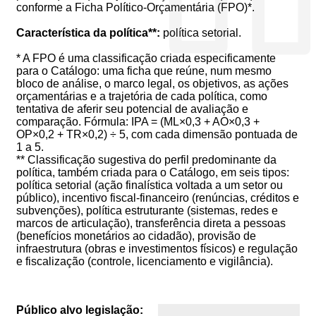
conforme a Ficha Político-Orçamentária (FPO)*.
Característica da política**:
política setorial.
* A FPO é uma classificação criada especificamente
para o Catálogo: uma ficha que reúne, num mesmo
bloco de análise, o marco legal, os objetivos, as ações
orçamentárias e a trajetória de cada política, como
tentativa de aferir seu potencial de avaliação e
comparação. Fórmula: IPA = (ML×0,3 + AO×0,3 +
OP×0,2 + TR×0,2) ÷ 5, com cada dimensão pontuada de
1 a 5.
** Classificação sugestiva do perfil predominante da
política, também criada para o Catálogo, em seis tipos:
política setorial (ação finalística voltada a um setor ou
público), incentivo fiscal-financeiro (renúncias, créditos e
subvenções), política estruturante (sistemas, redes e
marcos de articulação), transferência direta a pessoas
(benefícios monetários ao cidadão), provisão de
infraestrutura (obras e investimentos físicos) e regulação
e fiscalização (controle, licenciamento e vigilância).
Público alvo legislação: