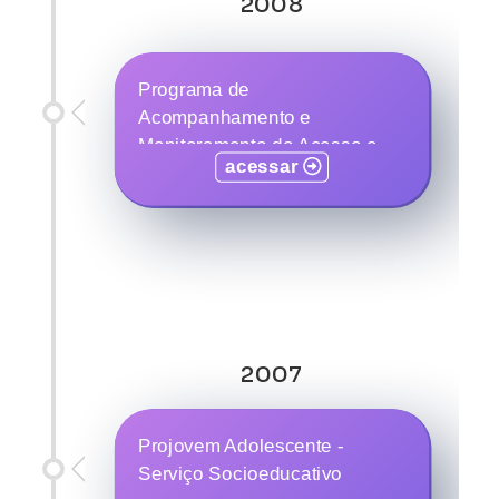
2008
Programa de
Acompanhamento e
Monitoramento do Acesso e
acessar
Permanência na Escola das
Pessoas com Deficiência
Beneficiárias do Benefício de
Prestação Continuada da
Assistência Social (BPC
Escola)
2007
Projovem Adolescente -
Serviço Socioeducativo