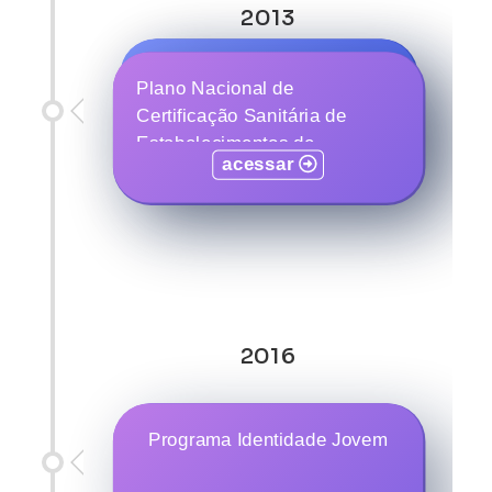
2013
Programa Estação Juventude
Plano Nacional de
Certificação Sanitária de
Estabelecimentos de
acessar
acessar
Aquicultura Produtores de
Formas Jovens de Animais
Aquáticos - ''Plano Forma
Jovem Segura''
2016
Programa Identidade Jovem