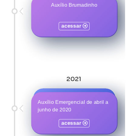
Auxílio pescadores
acessar
Auxílio Brumadinho
acessar
acessar
acessar
acessar
acessar
2021
Programa Moradia Digna
Auxílio Emergencial de abril a
junho de 2020
acessar
acessar