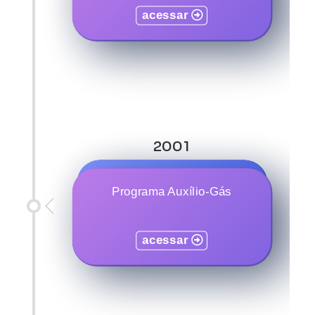
acessar
acessar
2001
Programa Bolsa-Renda
Programa Auxílio-Gás
acessar
acessar