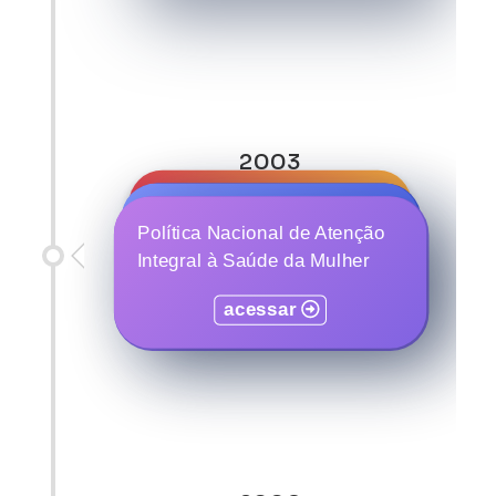
2003
Programa Nacional de
Política Nacional de Redução
Documentação da
Política Nacional de Atenção
da Mortalidade Materna
Trabalhadora Rural (PNDTR)
Integral à Saúde da Mulher
acessar
acessar
acessar