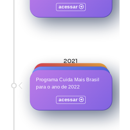
acessar
(PNAINFO)
acessar
2021
Programa Mães do Brasil
Programa Emprega +
Programa Cuida Mais Brasil
Mulheres e Jovens
para o ano de 2022
acessar
acessar
acessar