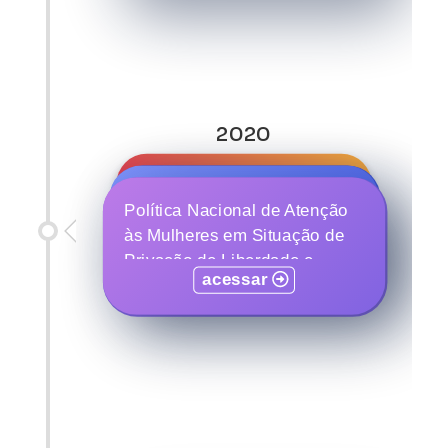
2020
Programa Mulher Segura e
Programa Meninas nas
Protegida
Política Nacional de Atenção
Ciências Exatas, Engenharias
às Mulheres em Situação de
e Computação
acessar
Privação de Liberdade e
acessar
acessar
Egressas do Sistema Prisional